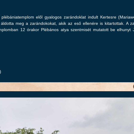
plébániatemplom elől gyalogos zarándoklat indult Kertesre (Mariawe
 áldotta meg a zarándokokat, akik az eső ellenére is kitartottak. A z
templomban 12 órakor Plébános atya szentmisét mutatott be elhunyt 
)