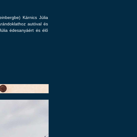
inbergbe) Kárnics Júlia
arándoklathoz autóval és
Júlia édesanyáért és élő