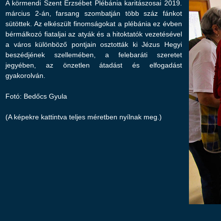
A körmendi Szent Erzsébet Plébánia karitászosai 2019.
március 2-án, farsang szombatján több száz fánkot
sütöttek. Az elkészült finomságokat a plébánia ez évben
bérmálkozó fiataljai az atyák és a hitoktatók vezetésével
a város különböző pontjain osztották ki Jézus Hegyi
beszédjének szellemében, a felebaráti szeretet
jegyében, az önzetlen átadást és elfogadást
gyakorolván.
Fotó: Bedőcs Gyula
(A képekre kattintva teljes méretben nyílnak meg.)